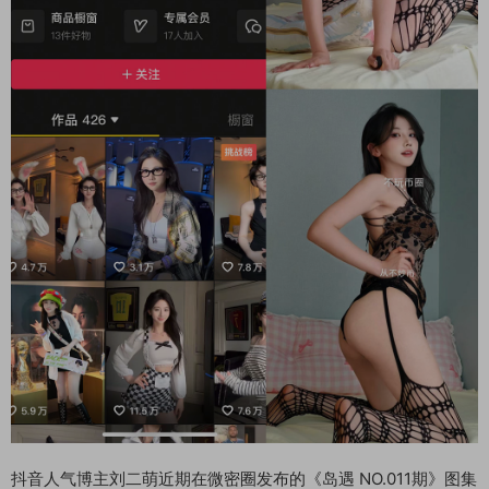
抖音人气博主刘二萌近期在微密圈发布的《岛遇 NO.011期》图集