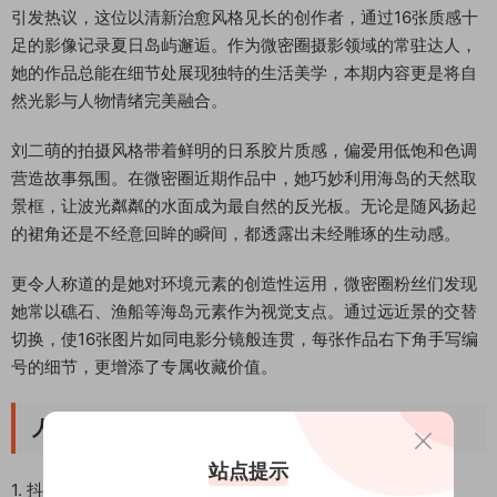
引发热议，这位以清新治愈风格见长的创作者，通过16张质感十
足的影像记录夏日岛屿邂逅。作为微密圈摄影领域的常驻达人，
她的作品总能在细节处展现独特的生活美学，本期内容更是将自
然光影与人物情绪完美融合。
刘二萌的拍摄风格带着鲜明的日系胶片质感，偏爱用低饱和色调
营造故事氛围。在微密圈近期作品中，她巧妙利用海岛的天然取
景框，让波光粼粼的水面成为最自然的反光板。无论是随风扬起
的裙角还是不经意回眸的瞬间，都透露出未经雕琢的生动感。
更令人称道的是她对环境元素的创造性运用，微密圈粉丝们发现
她常以礁石、渔船等海岛元素作为视觉支点。通过远近景的交替
切换，使16张图片如同电影分镜般连贯，每张作品右下角手写编
号的细节，更增添了专属收藏价值。
人气图集系列推荐
站点提示
1. 抖音刘二萌微密圈《晨雾灯塔》系列