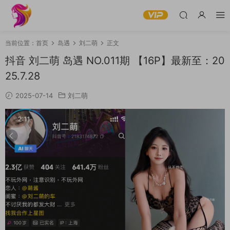
当前位置：
首页
岛遇
刘二萌
正文
抖音 刘二萌 岛遇 NO.011期 【16P】最新至：20
25.7.28
2025-07-14
刘二萌