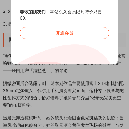
2. 刘二萌岛遇特别篇《浪花与贝壳》
尊敬的朋友们：
本站永久会员限时特价只要
69。
3. 微密圈独家《她的夏日胶片日记》
开通会员
网友留言
“看完这期岛遇系列立刻设置了手机壁纸！第二张逆光剪影就像宫
崎骏动画里的场景，微密圈里这么有电影感的博主真的不多见”
——来自用户「海盐芝士」的评论
据微密圈后台透露，刘二萌本期作品主要使用富士XT4相机搭配
35mm定焦镜头，偶尔用手机捕捉即兴画面。这种专业设备与随
性创作方式的结合，恰好诠释了她抖音简介里”记录比完美更重
要”的拍摄哲学。
当晨光穿透棕榈叶时，她的镜头能凝固金色光斑跳跃的轨迹；当
海风掀起白色纱帘时，她的取景框会留住发丝飞扬的弧度；当落