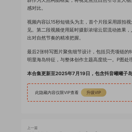
群作为天然构图框架，将视觉焦点自然引导至人物
感对比。
视频内容以15秒短镜头为主，首个片段采用跟拍
见。第二段视频使用延时摄影浓缩云层流动效果，
出对自然节奏的精准把握。
最后2张特写图片聚焦细节设计，包括贝壳项链的
明显海岛特征，与整体创作主题高度统一。P图处
本合集更新至2025年7月19日，包含抖音曦曦子
此隐藏内容仅限VIP查看
升级VIP
上一篇