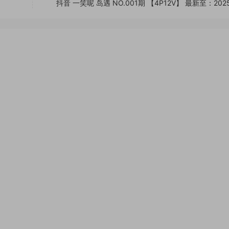
抖音 一笑呢 岛遇 NO.001期 【4P12V】 最新至：2025.