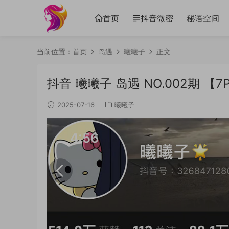
首页
抖音微密
秘语空间
当前位置：
首页
岛遇
曦曦子
正文
抖音 曦曦子 岛遇 NO.002期 【7P
2025-07-16
曦曦子