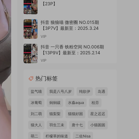
【23P】
抖音 狼狼喵 微密圈 NO.015期
【3P7V】最新至：2025.3.24
VIP
抖音 一只香 铁粉空间 NO.006期
【13P9V】最新至：2025.2.14
VIP
热门标签
盐气喵
我是八号八岁
纯欲伊
岛遇
冰葡萄
焖焖碳
水淼aqua
桂芬
刘二萌
猫梨梨
猫猫好困
星之迟迟
猫大人
羽生三未
唐十七
小猫困困
萌二
柠檬草的味道
二佐Nisa