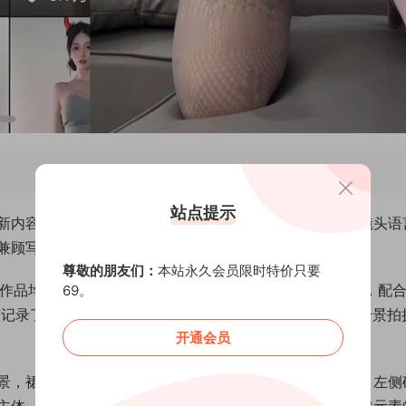
站点提示
新内容，作品以日常穿搭与海岛风情为主题，通过细腻的镜头语
兼顾写实与艺术感，尤其擅长利用光影效果突出画面层次。
尊敬的朋友们：
本站永久会员限时特价只要
作品均拍摄于2025年夏季。P图作品采用低饱和色调处理，配
69。
整记录了从日出到黄昏的光线变化过程，其中包含2段横屏全景拍
开通会员
景，裙摆随风扬起的褶皱与浪花飞溅的轨迹形成动态呼应。左侧