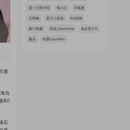
是一只熊仔吗
兔心心
凹菟曼
王阿姨
是只小甜宠
KK战神
蜜汁猫裘
雨波_HaneAme
抱走莫子A
趣岛
幼愛youmeko
言展
合海岛
摄和1
礁石