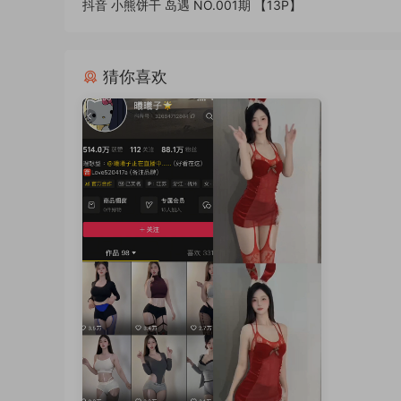
抖音 小熊饼干 岛遇 NO.001期 【13P】
猜你喜欢