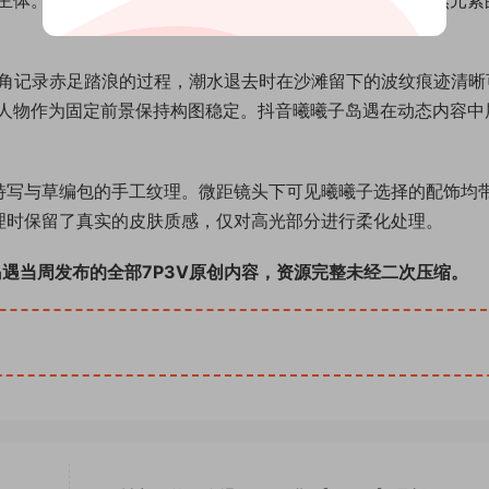
主体。抖音曦曦子岛遇的这组作品特别注重服装材质与自然元素
视角记录赤足踏浪的过程，潮水退去时在沙滩留下的波纹痕迹清晰
人物作为固定前景保持构图稳定。抖音曦曦子岛遇在动态内容中
特写与草编包的手工纹理。微距镜头下可见曦曦子选择的配饰均
理时保留了真实的皮肤质感，仅对高光部分进行柔化处理。
岛遇当周发布的全部7P3V原创内容，资源完整未经二次压缩。