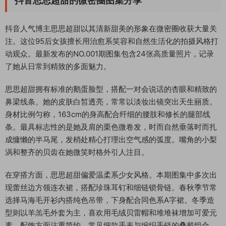
抖音思思超甜的微密圈图集分享
抖音人气博主思思超甜以其清新甜美的形象在微密圈收获大量关
注。这位95后女孩擅长用治愈系笑容和自然生活化的拍摄风格打
动观众。最新发布的NO.001期图集包含24张高质量照片，记录
了她从日常到精致的多面魅力。
思思超甜拥有标准的鹅蛋脸型，搭配一对会说话的杏眼和精致的
鼻梁线条。她的皮肤白皙透亮，常常以淡妆出镜突出天生丽质。
身材比例匀称，163cm的身高配合纤细的腰肢和修长的腿部线
条。最具标志性的是她及肩的栗色微卷发，时而自然垂落时而扎
成慵懒的半马尾，发梢处精心打理出空气感的弧度。嘴角的小梨
涡和整齐的贝齿在她微笑时格外引人注目。
在穿搭方面，思思超甜偏爱温柔系少女风格。本期图集中多次出
现蕾丝边方领连衣裙，搭配珍珠耳钉和细链锁骨链。春秋季节常
选择马海毛开衫内搭纯色吊带，下身配合同色系A字裙。冬季造
型则以羊羔毛外套为主，喜欢用毛绒贝雷帽和堆堆袜增加可爱元
素。配饰方面注重简约，常见细款手表与编织手链的叠戴组合。