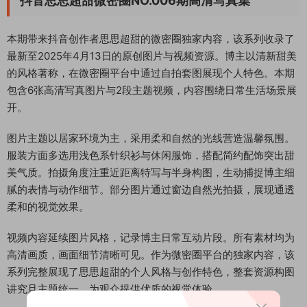
抖音思思超甜微密圈NO.006期高清写真集
本期带来抖音创作者思思超甜的微密圈独家内容，该系列收录了
最新至2025年4月13日的原创图片与视频资源。博主以清新甜美
的风格著称，在微密圈平台中通过自拍套图展现个人特色。本期
包含6张高清写真图片与2段主题视频，内容围绕日常生活场景展
开。
图片主题以居家环境为主，采用柔和自然的光线营造温馨氛围。
服装方面多选用浅色系针织衫与休闲服饰，搭配简约配饰突出甜
美气质。拍摄角度注重近距离特写与半身构图，生动捕捉博主细
腻的表情与动作细节。部分图片通过窗边自然光拍摄，展现通透
柔和的视觉效果。
视频内容延续图片风格，记录博主日常互动片段。所有素材均为
高清画质，画面细节清晰可见。作为微密圈平台的独家内容，该
系列完整展现了思思超甜的个人风格与创作特色，整套资源构图
讲究且主题统一，为观众提供优质的视觉体验。