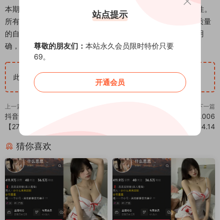
本期图集持续更新至2025年4月，保持内容的新鲜度与连贯性。
站点提示
所有素材均体现博主在微密圈平台的一贯创作水准，通过高质量
的自拍套图满足观众的审美需求。整组资源画质精美且主题明
尊敬的朋友们：
本站永久会员限时特价只要
确，是了解该博主微密圈内容的代表性作品。
69。
此隐藏内容仅限VIP查看
升级VIP
开通会员
上一篇
下一篇
抖音 小猫困困 微密圈 NO.005期
抖音 小雯胖几 铁粉空间 NO.006
【27P2V】最新至：2025.4.13
期 【14P】最新至：2025.4.14
猜你喜欢